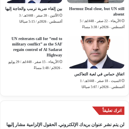
Hormuz Deal close, but UN still
بين إلغاء ضربة ترمب والحاجة إليها
absent
الأثنين - 20 صفر - 1448هـ / 3
الأربعاء - 22 صفر - 1448هـ / 5
أغسطس - 2026م / 5:15 صباحًا
أغسطس - 2026م / 3:38 مساءً
UN reiterates call for “end to
military conflict” as the SAF
regain control of Al Sadarat
Highway
الأربعاء - 15 صفر - 1448هـ / 29 يوليو
- 2026م / 1:48 مساءً
اتفاق حماس في لعبة التعاكس
السبت - 18 صفر - 1448هـ / 1
أغسطس - 2026م / 5:07 صباحًا
اترك تعليقاً
لن يتم نشر عنوان بريدك الإلكتروني.
الحقول الإلزامية مشار إليها