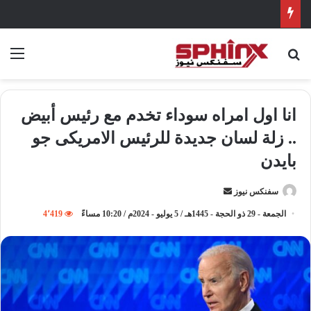
بحث عن
الق
انا اول امراه سوداء تخدم مع رئيس أبيض
.. زلة لسان جديدة للرئيس الامريكى جو
بايدن
سفنكس نيوز
أ
ر
الجمعة - 29 ذو الحجة - 1445هـ / 5 يوليو - 2024م / 10:20 مساءً
4٬419
س
ل
ب
ر
ي
د