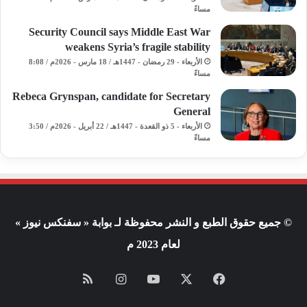
مساءً
Security Council says Middle East War
weakens Syria’s fragile stability
الأربعاء - 29 رمضان - 1447هـ / 18 مارس - 2026م / 8:08
مساءً
Rebeca Grynspan, candidate for Secretary
General
الأربعاء - 5 ذو القعدة - 1447هـ / 22 أبريل - 2026م / 3:50
مساءً
© جميع حقوق الطبع و النشر محفوظة لـ بوابة « سفنكس نيوز »
لعام 2023 م
فيسبوك
X
يوتيوب
انستقرام
ملخص