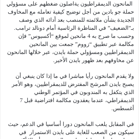
المانحون الديمقراطيون يةاصلون ضغطهم على مسؤولي
حملة جو بادين من أجل توضيح كيفية تعامله مع المخاوف
الجديدة بشأن ملائمته للمنصب بعد أدائه الذي وصف
بـ”الضعيف” في المناظرة الرئاسية أمام دونالد ترامب.
وحسب ما صرح به 4 مانحين لموقع “أكسيوس” فإن
مكالمة عبر تطبيق “زووم” جمعت بين المانحين
الديمقراطيين ومسؤولي حملة بايدن، عبر خلالها المانحون
عن مخاوفهم بعد ظهور بايدن الأخير.
ولا يقدم المانحون رأيا مباشرا في ما إذا كان ينبغي أن
يصبح بايدن المرشح المفترض للديمقراطيين، وهو الأمر
الذي يتكفل به المندوبون في المؤتمر الوطني
الديمقراطي، عندما يعقدون مكالمة افتراضية قبل 7
أغسطس.
في المقابل يلعب المانحون دورا أساسيا في الدعم، حيث
سيكون من الصعب للغاية على بايدن الاستمرار في