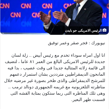
ا
إ
ل
ك
ت
الرئيس الامريكى جو بايدن
ر
و
نيويورك : فجر صقر وعمر توفيق
ن
ي
انا اول امراه سوداء تخدم مع رئيس أبيض .. زلة لسان
ا
جديدة للرئيس الامريكى البالغ من العمر ٨١ عاما ، لتضيف
الى قائمة زلاته المتتالية جديدا فى وقت عصيب ، بدا فيه
المانحون الديمقراطيين مترددين بشان استمرار دعمهم
للمرشح الديمقراطى والذى ظخر بصورة غير مرضيه خلال
مناظرته التلغزيونيه مع غريمه الجمهورى دونالد ترمب ..
وهى تلك المناظره التى ربما ستكون بمثابة القشه التى
قسمت ظهر البعير.