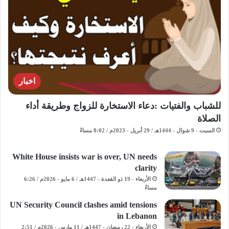
اخبار
للشباب والفتيات :دعاء الاستخارة للزواج وطريقة أداء
الصلاة
السبت - 9 شوال - 1444هـ / 29 أبريل - 2023م / 8:02 مساءً
White House insists war is over, UN needs
clarity
الأربعاء - 19 ذو القعدة - 1447هـ / 6 مايو - 2026م / 6:26
مساءً
UN Security Council clashes amid tensions
in Lebanon
الأربعاء - 22 رمضان - 1447هـ / 11 مارس - 2026م / 2:51