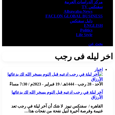
مركز الدراسات العربية
سفنكس TV
Albawaba-News
FACLON GLOBAL BUSINESS
دليل سفنكس
ENGLISH
Politics
Life Style
بحث عن
اخر ليله فى رجب
اخبار
الأحد - 28 رجب - 1444هـ / 19 فبراير - 2023م / 7:30 مساءً
آخر ليلة في رجب ادعيه قبل النوم يسخر الله لك بدعائها
الأرزاق
القاهره / سفنكس نيوز لا شك أن آخر ليلة في رجب تعد
غنيمة وفرصة أخيرة لنيل نفحة من نفحات هذا…