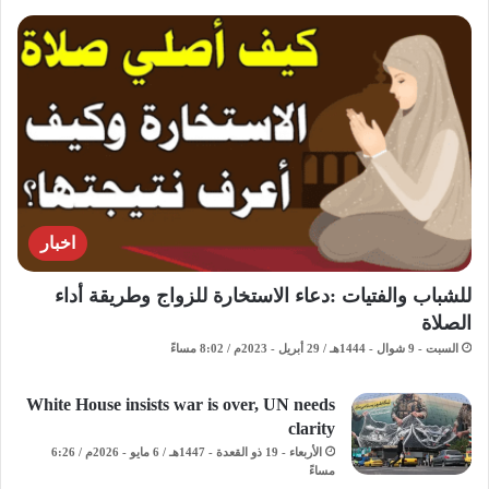
اخبار
للشباب والفتيات :دعاء الاستخارة للزواج وطريقة أداء
الصلاة
السبت - 9 شوال - 1444هـ / 29 أبريل - 2023م / 8:02 مساءً
White House insists war is over, UN needs
clarity
الأربعاء - 19 ذو القعدة - 1447هـ / 6 مايو - 2026م / 6:26
مساءً