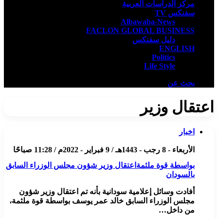
مركز الدراسات العربية
سفنكس TV
Albawaba-News
FACLON GLOBAL BUSINESS
دليل سفنكس
ENGLISH
Politics
Life Style
بحث عن
اعتقال وزير
اخبار
الأربعاء - 8 رجب - 1443هـ / 9 فبراير - 2022م / 11:28 صباحًا
بواسطة قوة ملثمةاعتقال وزير شؤون مجلس الوزراء السابق
بالسودان
أفادت وسائل إعلامية سودانية بأنه تم اعتقال وزير شؤون
مجلس الوزراء السابق خالد عمر يوسف بواسطة قوة ملثمة،
من داخل…