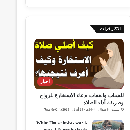
الاكثر قراءة
اخبار
للشباب والفتيات :دعاء الاستخارة للزواج
وطريقة أداء الصلاة
السبت - 9 شوال - 1444هـ / 29 أبريل - 2023م / 8:02 مساءً
White House insists war is
over, UN needs clarity