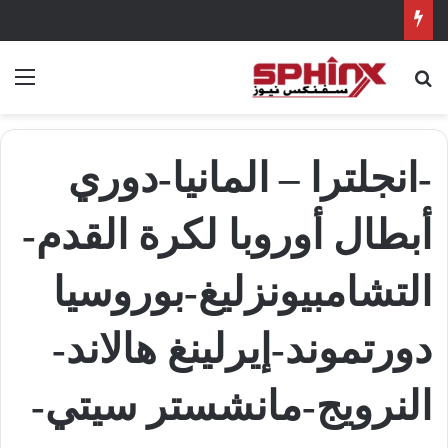
بحث عن
الق
-انجلترا – المانيا-دوري
أبطال أوروبا لكرة القدم-
التشامبيونزليغ-بوروسيا
دورتموند-إيرلينغ هالاند-
النرويج-مانشستر سيتي-