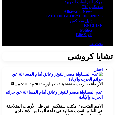
مركز الدراسات العربية
سفنكس TV
Albawaba-News
FACLON GLOBAL BUSINESS
دليل سفنكس
ENGLISH
Politics
Life Style
بحث عن
تشايا كروشى
اخبار
الأربعاء - 3 رجب - 1444هـ / 25 يناير - 2023م / 5:20 مساءً
عدم المساواة مصدر للتوتر وعائق أمام المساءلة عن جرائم
الحرب والإبادة
الامم المتحده / مكتب سفنكس في ظل الأزمات المتلاحقة
في العالم. عُقدت فعالية في قاعة المجلس الاقتصادي