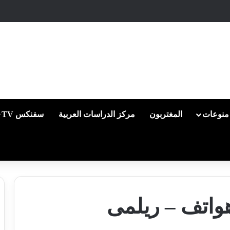
منوعات
المغتربون
مركز الدراسات العربية
سفنكس TV
هواتف – ريلمى