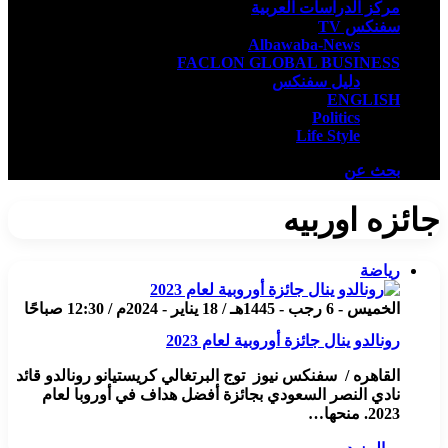
مركز الدراسات العربية
سفنكس TV
Albawaba-News
FACLON GLOBAL BUSINESS
دليل سفنكس
ENGLISH
Politics
Life Style
بحث عن
جائزه اوربيه
رياضة
الخميس - 6 رجب - 1445هـ / 18 يناير - 2024م / 12:30 صباحًا
رونالدو ينال جائزة أوروبية لعام 2023
القاهره / سفنكس نيوز توج البرتغالي كريستيانو رونالدو قائد
نادي النصر السعودي بجائزة أفضل هداف في أوروبا لعام
2023. منحها…