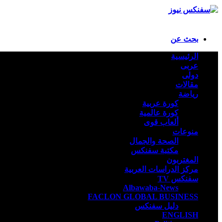
بحث عن
الرئيسية
عربى
دولى
مقالات
رياضة
كورة عربية
كورة عالمية
ألعاب قوى
منوعات
الصحة والجمال
مكتبة سفنكس
المغتربون
مركز الدراسات العربية
سفنكس TV
Albawaba-News
FACLON GLOBAL BUSINESS
دليل سفنكس
ENGLISH