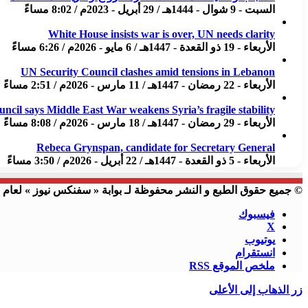
السبت - 9 شوال - 1444هـ / 29 أبريل - 2023م / 8:02 مساءً
White House insists war is over, UN needs clarity
الأربعاء - 19 ذو القعدة - 1447هـ / 6 مايو - 2026م / 6:26 مساءً
UN Security Council clashes amid tensions in Lebanon
الأربعاء - 22 رمضان - 1447هـ / 11 مارس - 2026م / 2:51 مساءً
uncil says Middle East War weakens Syria’s fragile stability
الأربعاء - 29 رمضان - 1447هـ / 18 مارس - 2026م / 8:08 مساءً
Rebeca Grynspan, candidate for Secretary General
الأربعاء - 5 ذو القعدة - 1447هـ / 22 أبريل - 2026م / 3:50 مساءً
© جميع حقوق الطبع و النشر محفوظة لـ بوابة « سفنكس نيوز » لعام 2023 م
فيسبوك
X
يوتيوب
انستقرام
ملخص الموقع RSS
زر الذهاب إلى الأعلى