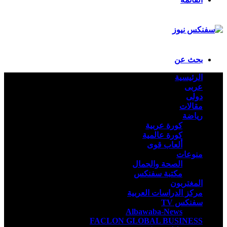
بحث عن
الرئيسية
عربى
دولى
مقالات
رياضة
كورة عربية
كورة عالمية
ألعاب قوى
منوعات
الصحة والجمال
مكتبة سفنكس
المغتربون
مركز الدراسات العربية
سفنكس TV
Albawaba-News
FACLON GLOBAL BUSINESS