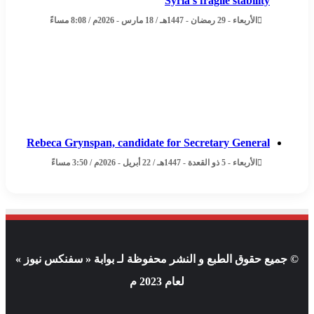
Syria’s fragile stability
الأربعاء - 29 رمضان - 1447هـ / 18 مارس - 2026م / 8:08 مساءً
Rebeca Grynspan, candidate for Secretary General
الأربعاء - 5 ذو القعدة - 1447هـ / 22 أبريل - 2026م / 3:50 مساءً
© جميع حقوق الطبع و النشر محفوظة لـ بوابة « سفنكس نيوز »
لعام 2023 م