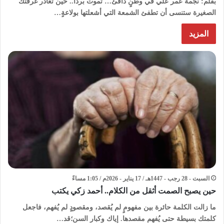
بقلم: نجمة عمر علي في وطنٍ دافئ… تموت بردًا.. حين تغادر غرفتك
الصغيرة ستنسى أن تطفئ الشمعة التي أشعلتها بولاعةٍ…
المزيد
السبت - 28 رجب - 1447هـ / 17 يناير - 2026م / 1:05 مساءً
حين يصبح الصمت أثقل من الكلام.. أحمد زكي يكتب
ما زالت الكلمة حائرة بين مفهومٍ لم يُقصد، ومقصودٍ لم يُفهم، فاجعل
كلمتك بسيطة حتى يُفهم مقصدها. إياك وكبار السن؛قد…