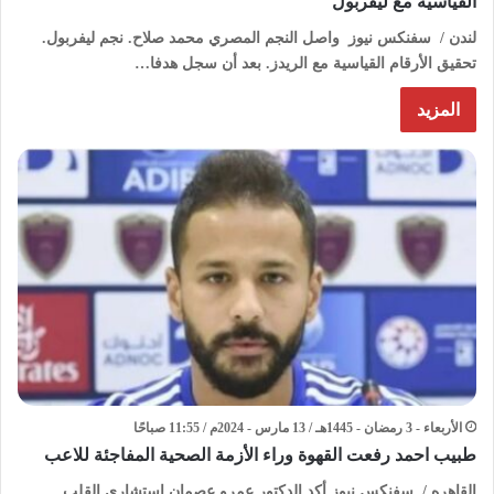
القياسية مع ليفربول
لندن / سفنكس نيوز واصل النجم المصري محمد صلاح. نجم ليفربول.
تحقيق الأرقام القياسية مع الريدز. بعد أن سجل هدفا…
المزيد
الأربعاء - 3 رمضان - 1445هـ / 13 مارس - 2024م / 11:55 صباحًا
طبيب احمد رفعت القهوة وراء الأزمة الصحية المفاجئة للاعب
القاهره / سفنكس نيوز أكد الدكتور عمرو عصمان استشاري القلب