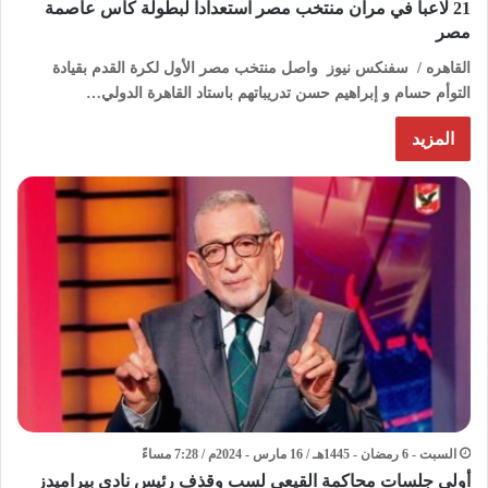
21 لاعباً في مران منتخب مصر استعدادا لبطولة كأس عاصمة
مصر
القاهره / سفنكس نيوز واصل منتخب مصر الأول لكرة القدم بقيادة
التوأم حسام و إبراهيم حسن تدريباتهم باستاد القاهرة الدولي…
المزيد
السبت - 6 رمضان - 1445هـ / 16 مارس - 2024م / 7:28 مساءً
أولى جلسات محاكمة القيعي لسب وقذف رئيس نادى بيراميدز