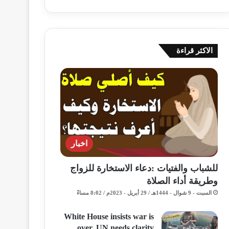
الاكثر قراءة
اخبار
للشباب والفتيات :دعاء الاستخارة للزواج
وطريقة أداء الصلاة
السبت - 9 شوال - 1444هـ / 29 أبريل - 2023م / 8:02 مساءً
White House insists war is
over, UN needs clarity