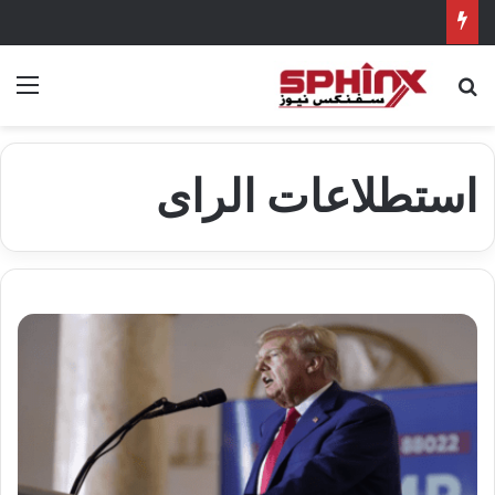
بحث عن
الق
استطلاعات الراى