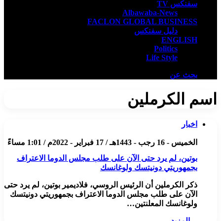
سفنكس TV
Albawaba-News
FACLON GLOBAL BUSINESS
دليل سفنكس
ENGLISH
Politics
Life Style
بحث عن
اسم الكرملين
اخبار
الخميس - 16 رجب - 1443هـ / 17 فبراير - 2022م / 1:01 مساءً
بوتين، لم يرد حتى الآن على طلب مجلس الدوما الاعتراف
بجمهوريتي دونيتسك ولوغانسك
ذكر الكرملين أن الرئيس الروسي، فلاديمير بوتين، لم يرد حتى
الآن على طلب مجلس الدوما الاعتراف بجمهوريتي دونيتسك
ولوغانسك المعلنتين…
المزيد