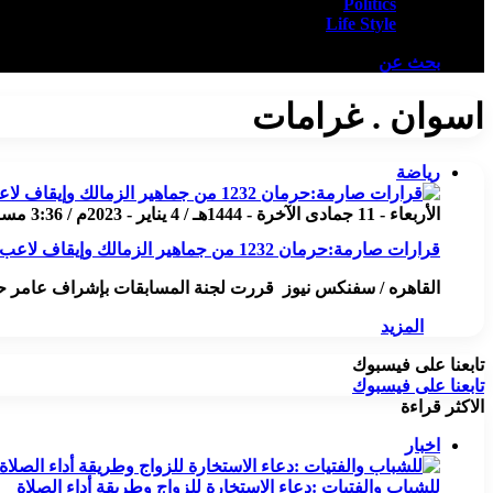
Politics
Life Style
بحث عن
اسوان . غرامات
رياضة
الأربعاء - 11 جمادى الآخرة - 1444هـ / 4 يناير - 2023م / 3:36 مساءً
قرارات صارمة:حرمان 1232 من جماهير الزمالك وإيقاف لاعب المقاولون
القاهره / سفنكس نيوز قررت لجنة المسابقات بإشراف عامر حسي
المزيد
تابعنا على فيسبوك
تابعنا على فيسبوك
الاكثر قراءة
اخبار
للشباب والفتيات :دعاء الاستخارة للزواج وطريقة أداء الصلاة