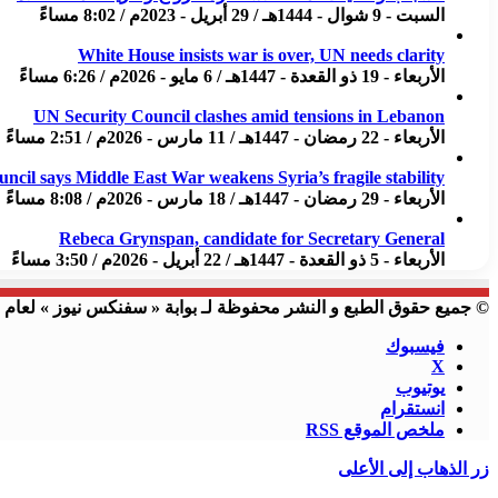
السبت - 9 شوال - 1444هـ / 29 أبريل - 2023م / 8:02 مساءً
White House insists war is over, UN needs clarity
الأربعاء - 19 ذو القعدة - 1447هـ / 6 مايو - 2026م / 6:26 مساءً
UN Security Council clashes amid tensions in Lebanon
الأربعاء - 22 رمضان - 1447هـ / 11 مارس - 2026م / 2:51 مساءً
uncil says Middle East War weakens Syria’s fragile stability
الأربعاء - 29 رمضان - 1447هـ / 18 مارس - 2026م / 8:08 مساءً
Rebeca Grynspan, candidate for Secretary General
الأربعاء - 5 ذو القعدة - 1447هـ / 22 أبريل - 2026م / 3:50 مساءً
© جميع حقوق الطبع و النشر محفوظة لـ بوابة « سفنكس نيوز » لعام 2023 م
فيسبوك
X
يوتيوب
انستقرام
ملخص الموقع RSS
زر الذهاب إلى الأعلى