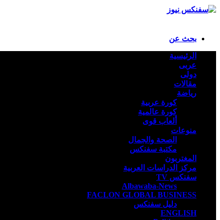
بحث عن
الرئيسية
عربى
دولى
مقالات
رياضة
كورة عربية
كورة عالمية
ألعاب قوى
منوعات
الصحة والجمال
مكتبة سفنكس
المغتربون
مركز الدراسات العربية
سفنكس TV
Albawaba-News
FACLON GLOBAL BUSINESS
دليل سفنكس
ENGLISH