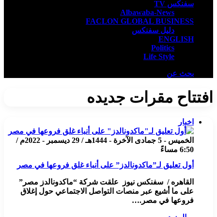
سفنكس TV
Albawaba-News
FACLON GLOBAL BUSINESS
دليل سفنكس
ENGLISH
Politics
Life Style
بحث عن
افتتاح مقرات جديده
اخبار
الخميس - 5 جمادى الآخرة - 1444هـ / 29 ديسمبر - 2022م /
6:50 مساءً
أول تعليق لـ”ماكدونالدز” على أنباء غلق فروعها في مصر
القاهره / سفنكس نيوز علقت شركة “ماكدونالدز مصر”
على ما أشيع عبر منصات التواصل الاجتماعي حول إغلاق
فروعها في مصر.…