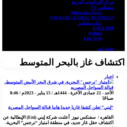
مركز الدراسات العربية
سفنكس TV
Albawaba-News
FACLON GLOBAL BUSINESS
دليل سفنكس
ENGLISH
Politics
Life Style
بحث عن
اكتشاف غاز بالبحر المتوسط
اخبار
الأحد - 22 جمادى الآخرة - 1444هـ / 15 يناير - 2023م / 8:46
صباحًا
“إيني” تعلن كشفا غازيا جديدا هاما قبالة السواحل المصرية
القاهره / سفنكس نيوز أعلنت شركة إيني (Eni) الإيطالية عن
اكتشاف حقل غاز جديد، في منطقة امتياز “نرجس” البحرية.