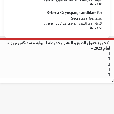
8:08 مساءً
Rebeca Grynspan, candidate for
Secretary General
الأربعاء - 5 ذو القعدة - 1447هـ / 22 أبريل - 2026م /
3:50 مساءً
© جميع حقوق الطبع و النشر محفوظة لـ بوابة « سفنكس نيوز »
لعام 2023 م
فيسبوك
X
يوتيوب
انستقرام
ملخص
زر
الموقع
RSS
الذهاب
إلى
الأعلى