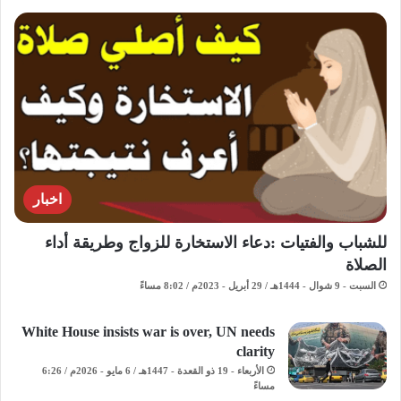
اخبار
للشباب والفتيات :دعاء الاستخارة للزواج وطريقة أداء
الصلاة
السبت - 9 شوال - 1444هـ / 29 أبريل - 2023م / 8:02 مساءً
White House insists war is over, UN needs
clarity
الأربعاء - 19 ذو القعدة - 1447هـ / 6 مايو - 2026م / 6:26
مساءً