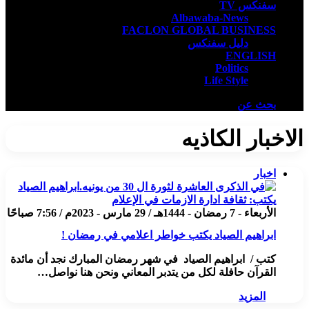
سفنكس TV
Albawaba-News
FACLON GLOBAL BUSINESS
دليل سفنكس
ENGLISH
Politics
Life Style
بحث عن
الاخبار الكاذيه
اخبار
الأربعاء - 7 رمضان - 1444هـ / 29 مارس - 2023م / 7:56 صباحًا
ابراهيم الصياد يكتب خواطر اعلامي في رمضان !
كتب / ابراهيم الصياد في شهر رمضان المبارك نجد أن مائدة
القرآن حافلة لكل من يتدبر المعاني ونحن هنا نواصل…
المزيد