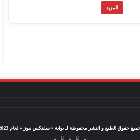
المزيد
ميع حقوق الطبع و النشر محفوظة لـ بوابة « سفنكس نيوز » لعام 2023 م
X
فيسبوك
يوتيوب
انستقرام
ملخص