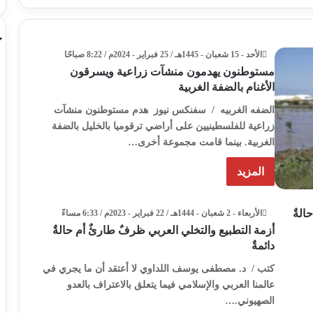
الأحد - 15 شعبان - 1445هـ / 25 فبراير - 2024م / 8:22 صباحًا
مستوطنون يهدمون منشآت زراعية ويسرقون
الأغنام بالضفة الغربية
الضفه الغربيه / سفنكس نيوز هدم مستوطنون منشآت
زراعية للفلسطينيين على أراضي ترقوميا بالخليل بالضفة
الغربية. بينما قامت مجموعة أخرى…
المزيد
الأربعاء - 2 شعبان - 1444هـ / 22 فبراير - 2023م / 6:33 مساءً
أزمة التطبيع والتخلي العربي ظرفٌ طارئٌ أم حالةٌ
دائمةٌ
كتب / د. مصطفى يوسف اللداوي لا أعتقد أن ما يجري في
عالمنا العربي والإسلامي فيما يتعلق بالاعتراف بالعدو
الصهيوني.…