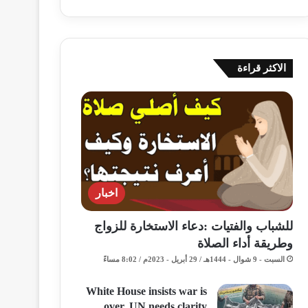
الاكثر قراءة
اخبار
للشباب والفتيات :دعاء الاستخارة للزواج
وطريقة أداء الصلاة
السبت - 9 شوال - 1444هـ / 29 أبريل - 2023م / 8:02 مساءً
White House insists war is
over, UN needs clarity