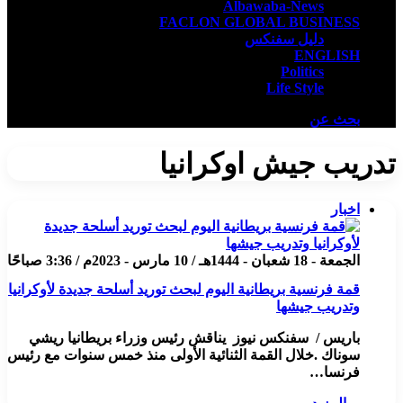
Albawaba-News
FACLON GLOBAL BUSINESS
دليل سفنكس
ENGLISH
Politics
Life Style
بحث عن
تدريب جيش اوكرانيا
اخبار
الجمعة - 18 شعبان - 1444هـ / 10 مارس - 2023م / 3:36 صباحًا
قمة فرنسية بريطانية اليوم لبحث توريد أسلحة جديدة لأوكرانيا
وتدريب جيشها
باريس / سفنكس نيوز يناقش رئيس وزراء بريطانيا ريشي
سوناك .خلال القمة الثنائية الأولى منذ خمس سنوات مع رئيس
فرنسا…