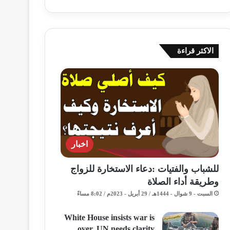
الاكثر قراءة
اخبار
للشباب والفتيات :دعاء الاستخارة للزواج
وطريقة أداء الصلاة
السبت - 9 شوال - 1444هـ / 29 أبريل - 2023م / 8:02 مساءً
White House insists war is
over, UN needs clarity