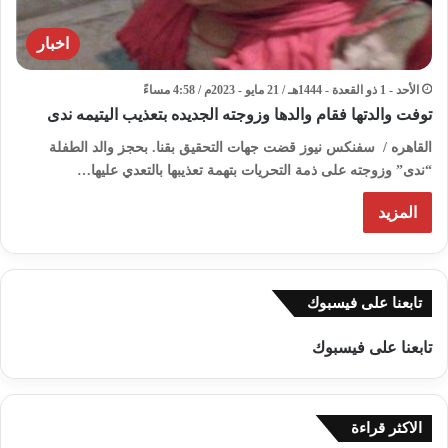
اخبار
الأحد - 1 ذو القعدة - 1444هـ / 21 مايو - 2023م / 4:58 مساءً
توفت والدتها فقام والدها وزوجته الجديده بتعذيب اليتيمه ندى
القاهره / سفنكس نيوز قضت جهات التحقيق بقنا. بحجز والد الطفلة
“ندى” وزوجته على ذمة التحريات بتهمة تعذيبها بالتعدي عليها…
المزيد
تابعنا على فيسبوك
تابعنا على فيسبوك
الاكثر قراءة