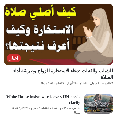
اخبار
للشباب والفتيات :دعاء الاستخارة للزواج وطريقة أداء
الصلاة
السبت - 9 شوال - 1444هـ / 29 أبريل - 2023م / 8:02 مساءً
White House insists war is over, UN needs
clarity
الأربعاء - 19 ذو القعدة - 1447هـ / 6 مايو - 2026م / 6:26
مساءً