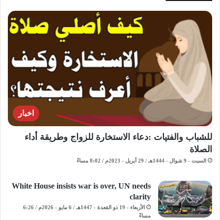
اخبار
للشباب والفتيات :دعاء الاستخارة للزواج وطريقة أداء
الصلاة
السبت - 9 شوال - 1444هـ / 29 أبريل - 2023م / 8:02 مساءً
White House insists war is over, UN needs
clarity
الأربعاء - 19 ذو القعدة - 1447هـ / 6 مايو - 2026م / 6:26
مساءً