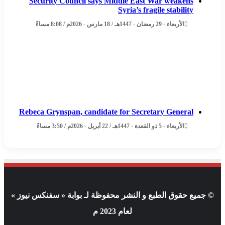
Security Council says Middle East War weakens
Syria’s fragile stability
الأربعاء - 29 رمضان - 1447هـ / 18 مارس - 2026م / 8:08 مساءً
Rebeca Grynspan, candidate for Secretary General
الأربعاء - 5 ذو القعدة - 1447هـ / 22 أبريل - 2026م / 3:50 مساءً
© جميع حقوق الطبع و النشر محفوظة لـ بوابة « سفنكس نيوز »
لعام 2023 م