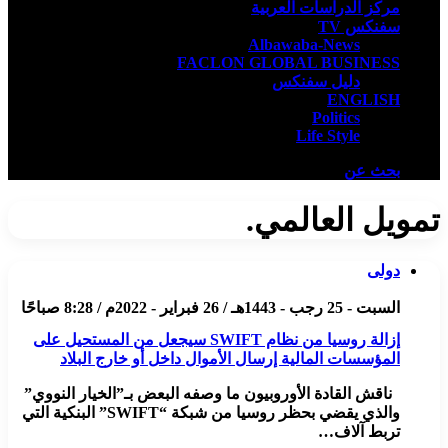
مركز الدراسات العربية
سفنكس TV
Albawaba-News
FACLON GLOBAL BUSINESS
دليل سفنكس
ENGLISH
Politics
Life Style
بحث عن
تمويل العالمي.
دولى
السبت - 25 رجب - 1443هـ / 26 فبراير - 2022م / 8:28 صباحًا
إزالة روسيا من نظام SWIFT سيجعل من المستحيل على
المؤسسات المالية إرسال الأموال داخل أو خارج البلاد
ناقش القادة الأوروبيون ما وصفه البعض بـ”الخيار النووي”
والذي يقضي بحظر روسيا من شبكة “SWIFT” البنكية التي
تربط آلاف…