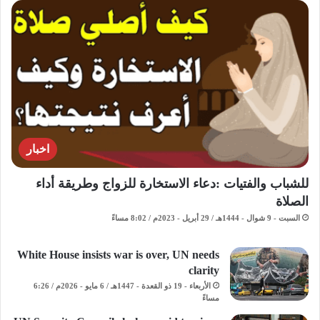
اخبار
للشباب والفتيات :دعاء الاستخارة للزواج وطريقة أداء
الصلاة
السبت - 9 شوال - 1444هـ / 29 أبريل - 2023م / 8:02 مساءً
White House insists war is over, UN needs
clarity
الأربعاء - 19 ذو القعدة - 1447هـ / 6 مايو - 2026م / 6:26
مساءً