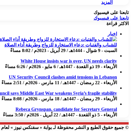
المزيد
تابعنا على فيسبوك
تابعنا على فيسبوك
الاكثر قراءة
اخبار
للشباب والفتيات :دعاء الاستخارة للزواج وطريقة أداء الصلاة
السبت - 9 شوال - 1444هـ / 29 أبريل - 2023م / 8:02 مساءً
White House insists war is over, UN needs clarity
الأربعاء - 19 ذو القعدة - 1447هـ / 6 مايو - 2026م / 6:26 مساءً
UN Security Council clashes amid tensions in Lebanon
الأربعاء - 22 رمضان - 1447هـ / 11 مارس - 2026م / 2:51 مساءً
uncil says Middle East War weakens Syria’s fragile stability
الأربعاء - 29 رمضان - 1447هـ / 18 مارس - 2026م / 8:08 مساءً
Rebeca Grynspan, candidate for Secretary General
الأربعاء - 5 ذو القعدة - 1447هـ / 22 أبريل - 2026م / 3:50 مساءً
© جميع حقوق الطبع و النشر محفوظة لـ بوابة « سفنكس نيوز » لعام 2023 م