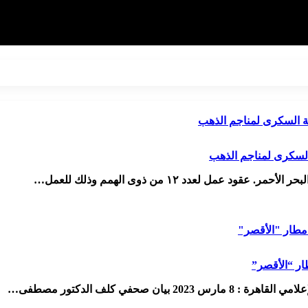
مل لعدد ١٢ من ذوى الهمم وذلك للعمل…
ار “الأقصر”
صحفي كلف الدكتور مصطفى…