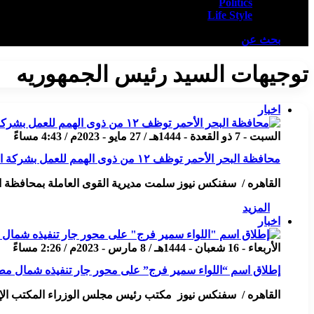
Politics
Life Style
بحث عن
توجيهات السيد رئيس الجمهوريه
اخبار
السبت - 7 ذو القعدة - 1444هـ / 27 مايو - 2023م / 4:43 مساءً
محافظة البحر الأحمر توظف ١٢ من ذوى الهمم للعمل بشركة السكرى لمناجم الذهب
القاهره / سفنكس نيوز سلمت مديرية القوى العاملة بمحافظة البحر الأحمر. عقود ع
المزيد
اخبار
الأربعاء - 16 شعبان - 1444هـ / 8 مارس - 2023م / 2:26 مساءً
إطلاق اسم “اللواء سمير فرج” على محور جار تنفيذه شمال مط
القاهره / سفنكس نيوز مكتب رئيس مجلس الوزراء المكتب الإعلامي القاهرة : 8 مارس 2023 بيان 