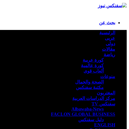
بحث عن
الرئيسية
عربى
دولى
مقالات
رياضة
كورة عربية
كورة عالمية
ألعاب قوى
منوعات
الصحة والجمال
مكتبة سفنكس
المغتربون
مركز الدراسات العربية
سفنكس TV
Albawaba-News
FACLON GLOBAL BUSINESS
دليل سفنكس
ENGLISH