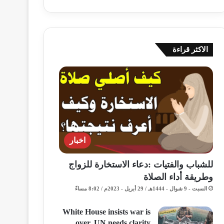
الاكثر قراءة
اخبار
للشباب والفتيات :دعاء الاستخارة للزواج
وطريقة أداء الصلاة
السبت - 9 شوال - 1444هـ / 29 أبريل - 2023م / 8:02 مساءً
White House insists war is
over, UN needs clarity