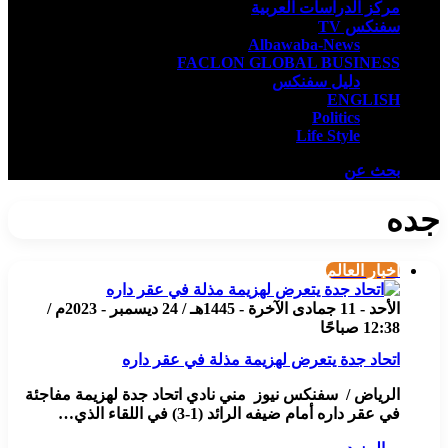
مركز الدراسات العربية
سفنكس TV
Albawaba-News
FACLON GLOBAL BUSINESS
دليل سفنكس
ENGLISH
Politics
Life Style
بحث عن
جده
أخبار العالم
الأحد - 11 جمادى الآخرة - 1445هـ / 24 ديسمبر - 2023م /
12:38 صباحًا
اتحاد جدة يتعرض لهزيمة مذلة في عقر داره
الرياض / سفنكس نيوز مني نادي اتحاد جدة لهزيمة مفاجئة
في عقر داره أمام ضيفه الرائد (1-3) في اللقاء الذي…