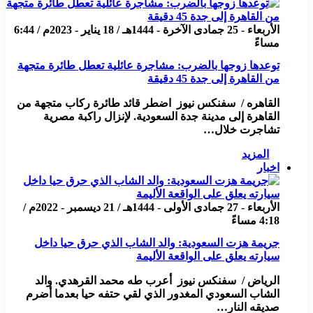
الأربعاء - 25 جمادى الآخرة - 1444هـ / 18 يناير - 2023م / 6:44
مساءً
توعدها زوجها بالضرب: مشاجرة عائلية تعطل طائرة متجهة
من القاهرة إلى جدة 45 دقيقة
القاهره / سفنكس نيوز اضطر قائد طائرة ركاب متجهة من
القاهرة إلى مدينة جدة السعودية. لإنزال راكبة مصرية
تشاجرت خلال…
المزيد
اخبار
الأربعاء - 27 جمادى الأولى - 1444هـ / 21 ديسمبر - 2022م /
4:18 مساءً
جريمة هزت السعودية: والد الشاب الذي حرق حيا داخل
سيارته يعلق على الواقعة الأليمة
الرياض / سفنكس نيوز أعرب طه محمد القرهدي. والد
الشاب السعودي المغدور الذي لقي حتفه حيا بعدما أضرم
صديقه النار…