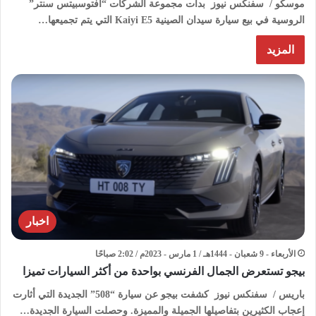
موسكو / سفنكس نيوز بدأت مجموعة الشركات “أفتوسبيتس سنتر”
الروسية في بيع سيارة سيدان الصينية Kaiyi E5 التي يتم تجميعها…
المزيد
اخبار
الأربعاء - 9 شعبان - 1444هـ / 1 مارس - 2023م / 2:02 صباحًا
بيجو تستعرض الجمال الفرنسي بواحدة من أكثر السيارات تميزا
باريس / سفنكس نيوز كشفت بيجو عن سيارة “508” الجديدة التي أثارت
إعجاب الكثيرين بتفاصيلها الجميلة والمميزة. وحصلت السيارة الجديدة…