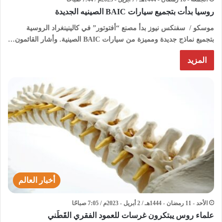
روسيا بدأت بتجميع سيارات BAIC الصينيه الجديدة
موسكو / سفنكس نيوز بدأ مصنع “أفتوتور” في كالينينغراد الروسية
بتجميع نماذج جديدة ومميزة من سيارات BAIC الصينية. وأشار القائمون…
المزيد
أخبار العالم
الأحد - 11 رمضان - 1444هـ / 2 أبريل - 2023م / 7:05 صباحًا
علماء روس يبتكرون غرسات للعمود الفقري القَطَني