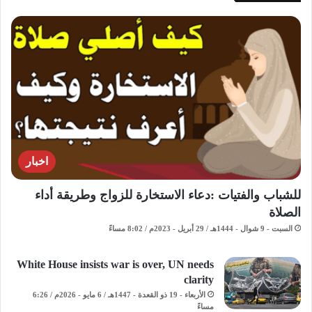
اخبار
للشباب والفتيات :دعاء الاستخارة للزواج وطريقة أداء
الصلاة
السبت - 9 شوال - 1444هـ / 29 أبريل - 2023م / 8:02 مساءً
White House insists war is over, UN needs
clarity
الأربعاء - 19 ذو القعدة - 1447هـ / 6 مايو - 2026م / 6:26
مساءً