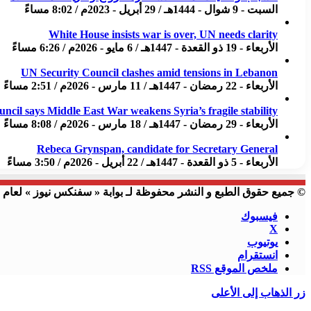
السبت - 9 شوال - 1444هـ / 29 أبريل - 2023م / 8:02 مساءً
White House insists war is over, UN needs clarity
الأربعاء - 19 ذو القعدة - 1447هـ / 6 مايو - 2026م / 6:26 مساءً
UN Security Council clashes amid tensions in Lebanon
الأربعاء - 22 رمضان - 1447هـ / 11 مارس - 2026م / 2:51 مساءً
uncil says Middle East War weakens Syria’s fragile stability
الأربعاء - 29 رمضان - 1447هـ / 18 مارس - 2026م / 8:08 مساءً
Rebeca Grynspan, candidate for Secretary General
الأربعاء - 5 ذو القعدة - 1447هـ / 22 أبريل - 2026م / 3:50 مساءً
© جميع حقوق الطبع و النشر محفوظة لـ بوابة « سفنكس نيوز » لعام 2023 م
فيسبوك
X
يوتيوب
انستقرام
ملخص الموقع RSS
زر الذهاب إلى الأعلى