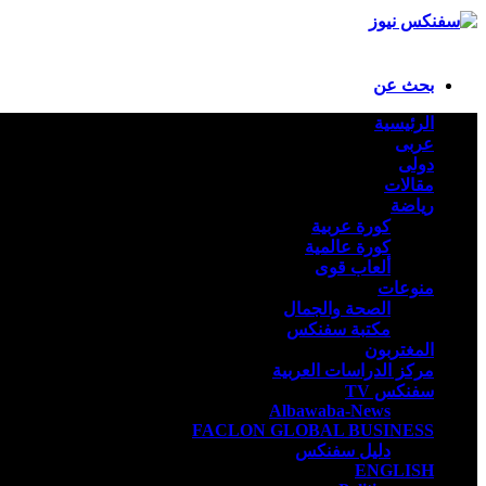
بحث عن
الرئيسية
عربى
دولى
مقالات
رياضة
كورة عربية
كورة عالمية
ألعاب قوى
منوعات
الصحة والجمال
مكتبة سفنكس
المغتربون
مركز الدراسات العربية
سفنكس TV
Albawaba-News
FACLON GLOBAL BUSINESS
دليل سفنكس
ENGLISH