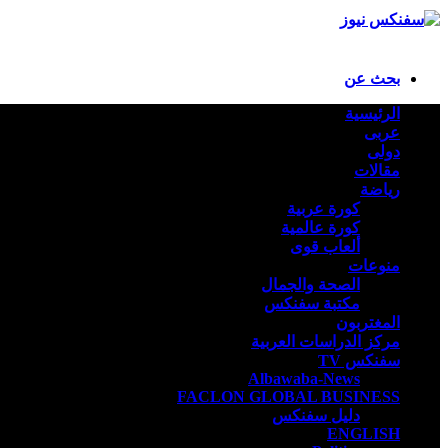
بحث عن
الرئيسية
عربى
دولى
مقالات
رياضة
كورة عربية
كورة عالمية
ألعاب قوى
منوعات
الصحة والجمال
مكتبة سفنكس
المغتربون
مركز الدراسات العربية
سفنكس TV
Albawaba-News
FACLON GLOBAL BUSINESS
دليل سفنكس
ENGLISH