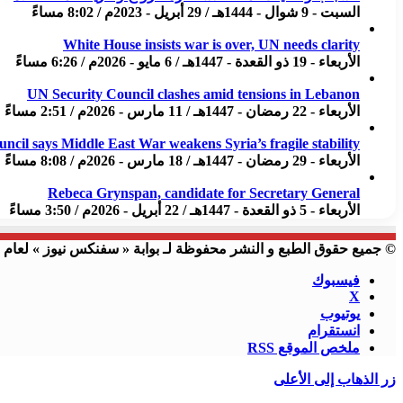
السبت - 9 شوال - 1444هـ / 29 أبريل - 2023م / 8:02 مساءً
White House insists war is over, UN needs clarity
الأربعاء - 19 ذو القعدة - 1447هـ / 6 مايو - 2026م / 6:26 مساءً
UN Security Council clashes amid tensions in Lebanon
الأربعاء - 22 رمضان - 1447هـ / 11 مارس - 2026م / 2:51 مساءً
uncil says Middle East War weakens Syria’s fragile stability
الأربعاء - 29 رمضان - 1447هـ / 18 مارس - 2026م / 8:08 مساءً
Rebeca Grynspan, candidate for Secretary General
الأربعاء - 5 ذو القعدة - 1447هـ / 22 أبريل - 2026م / 3:50 مساءً
© جميع حقوق الطبع و النشر محفوظة لـ بوابة « سفنكس نيوز » لعام 2023 م
فيسبوك
X
يوتيوب
انستقرام
ملخص الموقع RSS
زر الذهاب إلى الأعلى