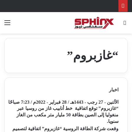
بحث عن
الق
“غازبروم”
اخبار
الأثنين - 27 رجب - 1443هـ / 28 فبراير - 2022م / 7:23 صباحًا
“غازبروم” توقع اتفاقية خط أنابيب غاز من روسيا عبر
منغوليا إلى الصين بطاقة 50 مليار متر مكعب من الغاز
سنويا.
وقعت شركة الطاقة الروسية “غازبروم” اتفاقية لتصميم