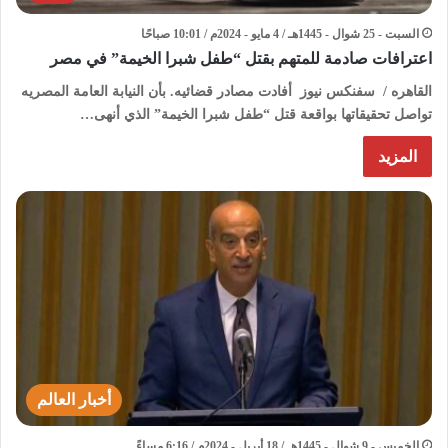
السبت - 25 شوال - 1445هـ / 4 مايو - 2024م / 10:01 صباحًا
اعترافات صادمة للمتهم بقتل “طفل شبرا الخيمة” في مصر
القاهره / سفنكس نيوز أفادت مصادر قضائيه. بأن النيابة العامة المصريه
تواصل تحقيقاتها بواقعة قتل “طفل شبرا الخيمة” الذي أنهى…
المزيد
أخبار العالم
الخميس - 9 شوال - 1445هـ / 18 أبريل - 2024م / 6:16 مساءً