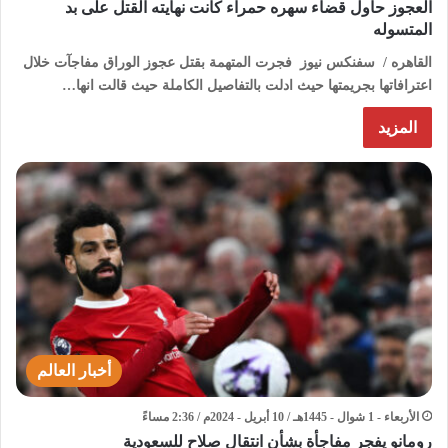
العجوز حاول قضاء سهره حمراء كانت نهايته القتل على بد
المتسوله
القاهره / سفنكس نيوز فجرت المتهمة بقتل عجوز الوراق مفاجآت خلال
اعترافاتها بجريمتها حيث ادلت بالتفاصيل الكاملة حيث قالت انها…
المزيد
أخبار العالم
الأربعاء - 1 شوال - 1445هـ / 10 أبريل - 2024م / 2:36 مساءً
رومانو يفجر مفاجأة بشأن انتقال صلاح للسعودية