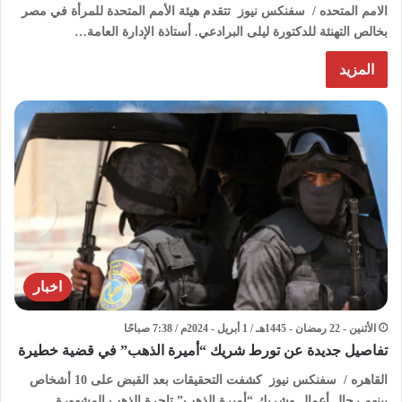
الامم المتحده / سفنكس نيوز تتقدم هيئة الأمم المتحدة للمرأة في مصر
بخالص التهنئة للدكتورة ليلى البرادعي. أستاذة الإدارة العامة…
المزيد
اخبار
الأثنين - 22 رمضان - 1445هـ / 1 أبريل - 2024م / 7:38 صباحًا
تفاصيل جديدة عن تورط شريك “أميرة الذهب” في قضية خطيرة
القاهره / سفنكس نيوز كشفت التحقيقات بعد القبض على 10 أشخاص
بينهم رجال أعمال وشريك “أميرة الذهب” تاجرة الذهب المشهورة…