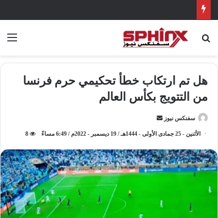
بحث عن
الق
هل تم ارتكاب خطأ تحكيمي حرم فرنسا
من التتويج بكأس العالم
سفنكس نيوز
أ
ر
الأثنين - 25 جمادى الأولى - 1444هـ / 19 ديسمبر - 2022م / 6:49 مساءً
8
س
ل
ب
ر
ي
د
ا