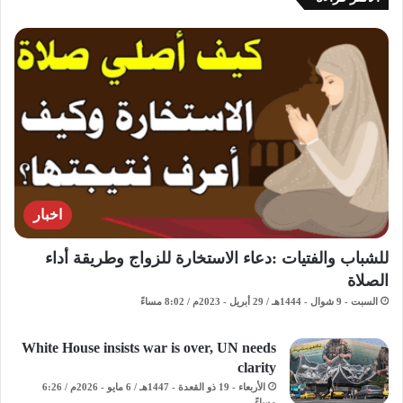
اخبار
للشباب والفتيات :دعاء الاستخارة للزواج وطريقة أداء
الصلاة
السبت - 9 شوال - 1444هـ / 29 أبريل - 2023م / 8:02 مساءً
White House insists war is over, UN needs
clarity
الأربعاء - 19 ذو القعدة - 1447هـ / 6 مايو - 2026م / 6:26
مساءً