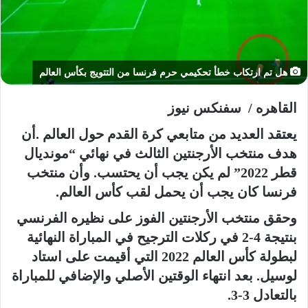
إ
ل
ك
ت
هل تم ارتكاب خطأ تحكيمي حرم فرنسا من التتويج بكأس العالم
ر
و
القاهره / سفنكس نيوز
ن
ي
يعتقد العديد من متابعي كرة القدم حول العالم .أن
ا
هدف منتخب الأرجنتين الثالث في نهائي “مونديال
قطر 2022” لم يكن يجب أن يحتسب. وأن منتخب
فرنسا كان يجب أن يحمل لقب كأس العالم.
وحقق منتخب الأرجنتين الفوز على نظيره الفرنسي
بنتيجة 4-2 في ركلات الترجيح في المباراة النهائية
لبطولة كأس العالم 2022 التي أقيمت على استاد
لوسيل. بعد انتهاء الوقتين الأصلي والإضافي للمباراة
بالتعادل 3-3.