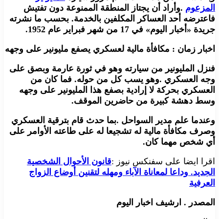
المزعوم
.وأراد أن يجتاز المنطقة الممنوعة دون تفتيش
فاعترضه أحد العساكر المكلفين بالخدمة. بحسب ما نشرته
جريدة «أخبار اليوم» في 17 من شهر فبراير عام 1952.
اخبار زمان : مكافأة مالية لعسكري يصفع مليونير على وجهه
فنزل المليونير من سيارته وهو في ثورة عارمة وبصق على
وجه العسكري .وهو يسب كل من حوله. فما كان من
العسكري بحركة لا إرادية بصفع هذا المليونير على وجهه
وسط دهشة كبيرة من حاضرين الموقف.
وعندما علم مدير السواحل .بما حدث قام بترقية العسكري
وصرف مكافأة مالية له تشجيعا له على طاعته الأوامر على
أي شخص مهما كان.
اقرا ايضا على سفنكس نيوز :
قانون الأحوال الشخصية
الجديد. وداعا لمعاناة الآباء ومهله لتقنين أوضاع الزواج
العرفية
المصدر . ارشيف اخبار اليوم