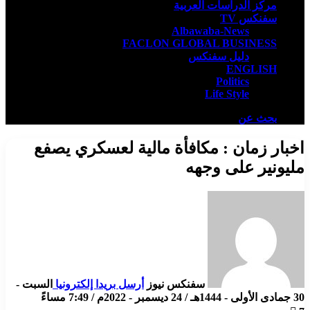
مركز الدراسات العربية
سفنكس TV
Albawaba-News
FACLON GLOBAL BUSINESS
دليل سفنكس
ENGLISH
Politics
Life Style
بحث عن
اخبار زمان : مكافأة مالية لعسكري يصفع
مليونير على وجهه
سفنكس نيوز
أرسل بريدا إلكترونيا
السبت -
30 جمادى الأولى - 1444هـ / 24 ديسمبر - 2022م / 7:49 مساءً