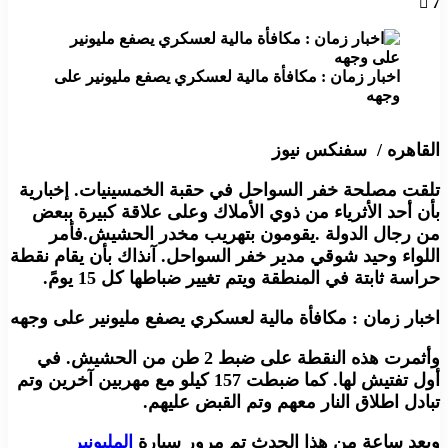
7
اخبار زمان : مكافأة مالية لعسكري يصفع مليونير على
وجهه
القاهره / سفنكس نيوز
تلقت مصلحة خفر السواحل في حقبة الخمسينيات. إخبارية
بأن أحد الأثرياء من ذوي الأملاك وعلى علاقة كبيرة ببعض
من رجال الدولة .يقومون بتهريب مخدر الحشيش.فأمر
اللواء وحيد شوقي مدير خفر السواحل. آنذاك بأن يقام نقطة
حراسة ثابتة في المنطقة ويتم تغيير ضباطها كل 15 يومً.
اخبار زمان : مكافأة مالية لعسكري يصفع مليونير على وجهه
وأثمرت هذه النقطة على ضبط 2 طن من الحشيش. في
أول تفتيش لها. كما ضبطت 157 كيلو مع مهربين آخرين وتم
تبادل اطلاق النار معهم وتم القبض عليهم.
وبعد ساعة من هذا الحدث تم مرور سيارة
المليونير