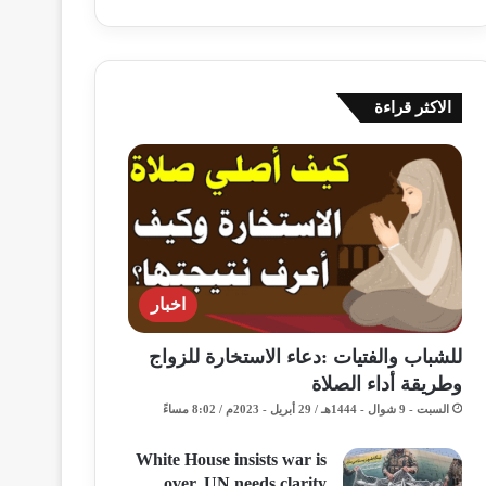
الاكثر قراءة
اخبار
للشباب والفتيات :دعاء الاستخارة للزواج
وطريقة أداء الصلاة
السبت - 9 شوال - 1444هـ / 29 أبريل - 2023م / 8:02 مساءً
White House insists war is
over, UN needs clarity