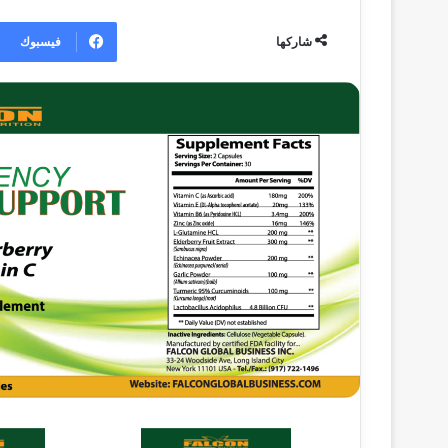
ر
س
فيسبوك
شاركها
ل
ب
ر
ي
د
ا
إ
ل
ك
ت
ر
و
ن
ي
ا