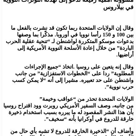
في بيلاروس
وقال إن الولايات المتحدة ربما تكون قد نشرت بالفعل ما
بين 100 و 150 رأسا نوويا في أوروبا. مذكّرا بما وصفها
بدعوات موسكو المتكررة لواشنطن لـ “تنحية عقلية الحرب
الباردة” من خلال إعادة الأسلحة النووية الأمريكية إلى
أراضيها.
وقال إنه يتعين على روسيا .اتخاذ “جميع الإجراءات
المطلوبة” ردا على “الخطوات الاستفزازية” من جانب
واشنطن على حد تعبيره. مشيرا إلى أنه “لا يمكن كسب
حرب نووية”.
الولايات المتحدة تحذر من “عواقب وخيمة”
من جانبه، وصف السفير الأمريكي روبرت وود اقتراح روسيا
بأن هذا النشر المقصود له ما يبرره بسبب استخدام ذخيرة
خارقة للدروع في أوكرانيا بأنه “سخيف”.
وأضاف أن “الذخيرة الخارقة للدروع لا تشبه بأي حال من