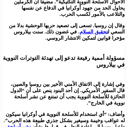
الأحوال الأسلحة النووية التكتيكية”. مضيفا أن الكرملين
يحاول الحد من جهود أوكرانيا في الدفاع عن نفسها
والتلاعب بالأمور لكسب الحرب.
وقال إن روسيا. تسعى إلى تصعيد حربها الوحشية بدلا من
السعي ل
تحقيق السلام
. في غضون ذلك. سنت بيلاروس
مؤخرا قوانين لتمكين الانتشار الروسي.
مسؤولة أممية رفيعة تدعو إلى تهدئة التوترات النووية
في بيلاروس
وفي إشارة إلى الاتفاق الأمني الأخير بين روسيا والصين،
قال السفير الأمريكي. إن أحد البنود ينص على أن “الدول
الحائزة للأسلحة النووية يجب أن تمتنع عن نشر أسلحة
نووية في الخارج”.
وأضاف: “أي استخدام للأسلحة النووية في أوكرانيا سيكون
له عواقب وخيمة وسيغير بشكل جذري طبيعة هذه الحرب”.
داعيا روسيا إلى إعادة النظر في قرارها بشأن
نشر أسلحة