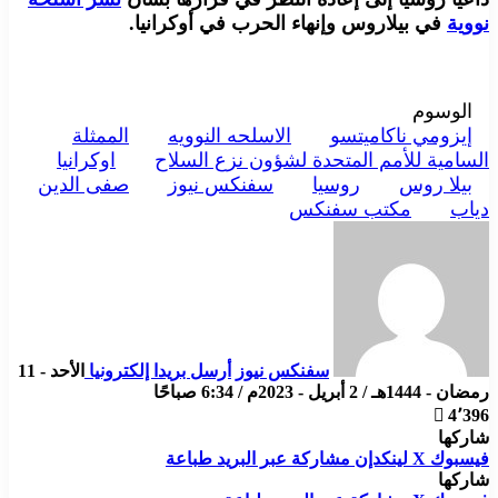
نووية
في بيلاروس وإنهاء الحرب في أوكرانيا.
الوسوم
إيزومي ناكاميتسو
الاسلحه النوويه
الممثلة
السامية للأمم المتحدة لشؤون نزع السلاح
اوكرانيا
بيلا روس
روسيا
سفنكس نيوز
صفى الدين
دياب
مكتب سفنكس
سفنكس نيوز
أرسل بريدا إلكترونيا
الأحد - 11
رمضان - 1444هـ / 2 أبريل - 2023م / 6:34 صباحًا
4٬396
شاركها
فيسبوك
X
لينكدإن
مشاركة عبر البريد
طباعة
شاركها