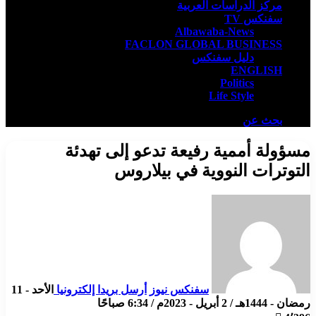
مركز الدراسات العربية
سفنكس TV
Albawaba-News
FACLON GLOBAL BUSINESS
دليل سفنكس
ENGLISH
Politics
Life Style
بحث عن
مسؤولة أممية رفيعة تدعو إلى تهدئة
التوترات النووية في بيلاروس
سفنكس نيوز
أرسل بريدا إلكترونيا
الأحد - 11
رمضان - 1444هـ / 2 أبريل - 2023م / 6:34 صباحًا