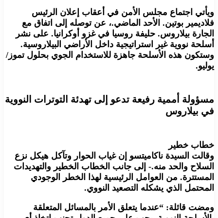
ويأتي اجتماع مجلس الأمن في أعقاب إعلان الرئيس
فلاديمير بوتين. الأحد الماضي.، عن توصله إلى اتفاق مع
الجارة بيلاروس. حليفة روسيا في غزو أوكرانيا. على نشر
أسلحة نووية غير استراتيجية داخل الأراضي البيلاروسية.
وستكون هذه الأسلحة جاهزة للاستخدام الجوي بحلول تموز/
يوليو.
مسؤولة أممية رفيعة تدعو إلى تهدئة التوترات النووية
في بيلاروس
خطاب خطير
وقالت السيدة ناكاميتسو إن غياب الحوار وتآكل هيكل نزع
السلاح والحد منه.- إلى جانب الخطاب الخطير والتهديدات
المستترة. من العوامل الرئيسية لهذا الخطر الوجودي
المحتمل الذي يشكله التصعيد النووي.
ومضت قائلة: “عندما يتعلق الأمر بالمسائل المتعلقة
بالأسلحة النووية. يجب على جميع الدول تجنب اتخاذ أي