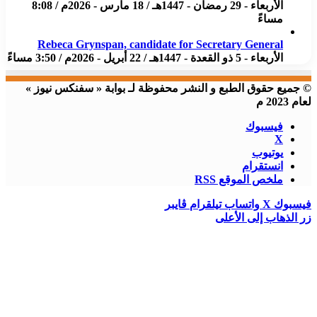
الأربعاء - 29 رمضان - 1447هـ / 18 مارس - 2026م / 8:08
مساءً
Rebeca Grynspan, candidate for Secretary General
الأربعاء - 5 ذو القعدة - 1447هـ / 22 أبريل - 2026م / 3:50 مساءً
© جميع حقوق الطبع و النشر محفوظة لـ بوابة « سفنكس نيوز »
لعام 2023 م
فيسبوك
X
يوتيوب
انستقرام
ملخص الموقع RSS
فيسبوك
X
واتساب
تيلقرام
ڤايبر
زر الذهاب إلى الأعلى