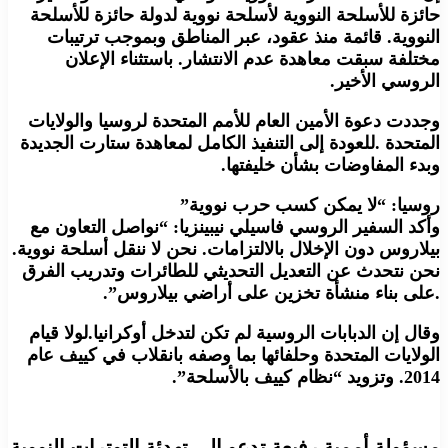
حائزة للأسلحة النووية لأسلحة نووية لدولة حائزة للأسلحة
النووية. قائمة منذ عقود، عبر المناطق وبموجب ترتيبات
مختلفة سبقت معاهدة عدم الانتشار. باستثناء الإعلان
الروسي الأخير.
وجددت دعوة الأمين العام للأمم المتحدة لروسيا والولايات
المتحدة .للعودة إلى التنفيذ الكامل لمعاهدة ستارت الجديدة
وبدء المفاوضات بشأن خليفتها.
روسيا: “لا يمكن كسب حرب نووية”
وأكد السفير الروسي فاسيلي نيبينزيا: “نواصل التعاون مع
بيلاروس دون الإخلال بالالتزامات. نحن لا ننقل أسلحة نووية.
نحن نتحدث عن التعديل التحديثي للطائرات وتدريب الفرق
.على بناء منشأة تخزين على أراضي بيلاروس”.
وقال إن الدبابات الروسية لم تكن لتدخل أوكرانيا.لولا قيام
الولايات المتحدة وحلفائها بما وصفه بانقلاب في كييف عام
2014. وتزويد “نظام كييف بالأسلحة”.
مسؤولة أممية رفيعة تدعو إلى تهدئة التوترات النووية