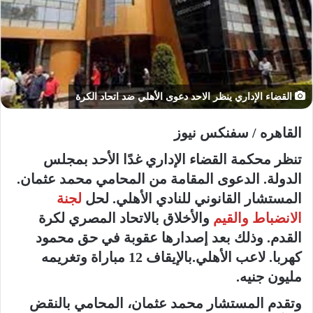
إ
ل
ك
ت
ر
و
القضاء الإداري ينظر الاحد دعوى الأهلي ضد اتحاد الكرة
ن
ي
القاهره / سفنكس نيوز
ا
تنظر محكمة القضاء الإداري غدًا الأحد بمجلس
الدولة. الدعوى المقامة من المحامي محمد عثمان.
المستشار القانوني للنادي الأهلي. لحل
لجنة
الانضباط والقيم
والأخلاق بالاتحاد المصري لكرة
القدم. وذلك بعد إصدارها عقوبة في حق محمود
كهربا. لاعب الأهلي.بالإيقاف 12 مباراة وتغريمه
مليون جنيه.
وتقدم المستشار محمد عثمان، المحامي بالنقض