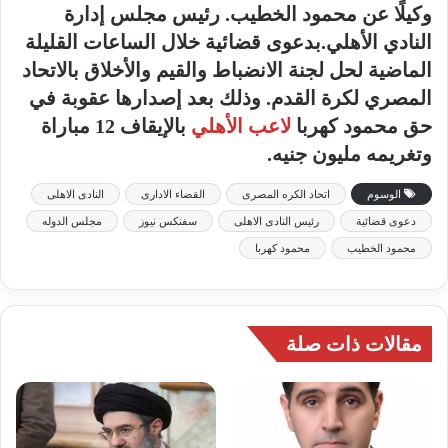
وكيلًا عن محمود الخطيب. رئيس مجلس إدارة
النادي الأهلي.بدعوى قضائية خلال الساعات القليلة
الماضية لحل لجنة الانضباط والقيم والأخلاق بالاتحاد
المصري لكرة القدم. وذلك بعد إصدارها عقوبة في
حق محمود كهربا
لاعب الأهلي
بالإيقاف 12 مباراة
وتغريمه مليون جنيه.
الوسوم
اتحاد الكره المصرى
القضاء الادارى
النادى الاهلى
دعوى قضائية
رئيس النادى الاهلى
سفنكس نيوز
مجلس الدوله
محمود الخطيب
محمود كهربا
مقالات ذات صلة