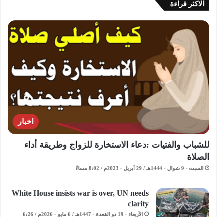
الاكثر قراءة
اخبار
للشباب والفتيات :دعاء الاستخارة للزواج وطريقة أداء
الصلاة
السبت - 9 شوال - 1444هـ / 29 أبريل - 2023م / 8:02 مساءً
White House insists war is over, UN needs
clarity
الأربعاء - 19 ذو القعدة - 1447هـ / 6 مايو - 2026م / 6:26