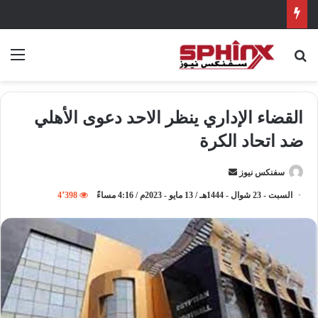
بحث عن
الق
القضاء الإداري ينظر الاحد دعوى الأهلي
ضد اتحاد الكرة
سفنكس نيوز
أ
ر
السبت - 23 شوال - 1444هـ / 13 مايو - 2023م / 4:16 مساءً
4٬398
س
ل
ب
ر
ي
د
ا