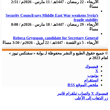
الأربعاء - 22 رمضان - 1447هـ / 11 مارس - 2026م / 2:51
مساءً
Security Council says Middle East War weakens Syria’s
fragile stability
الأربعاء - 29 رمضان - 1447هـ / 18 مارس - 2026م / 8:08
مساءً
Rebeca Grynspan, candidate for Secretary General
الأربعاء - 5 ذو القعدة - 1447هـ / 22 أبريل - 2026م / 3:50 مساءً
© جميع حقوق الطبع و النشر محفوظة لـ بوابة « سفنكس نيوز »
لعام 2023 م
فيسبوك
X
يوتيوب
انستقرام
ملخص الموقع RSS
فيسبوك
X
واتساب
تيلقرام
ڤايبر
زر الذهاب إلى الأعلى