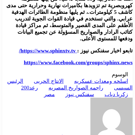
كهروبصرية تم تزويدها بكاميرات نهارية وحرارية حتى مدى
كاشف 5 كيلومترات.، ثم يليها منظومة الطائرات الهدفية
عرابي. والتي تستخدم في قيادة القوات الجوية لتدريب
الأطقم على المدى القصير والمتوسط، ثم مراكز قيادة
كتائب الرادار والصواريخ المسؤولة عن تجميع البيانات
ودفعها للمستوى الأعلى.
تابعو اخبار سفنكس نيوز :
https://www.sphinxtv.tv/
https://www.facebook.com/groups/sphinx.news
الوسوم
اسلحه ومعدات عسكريه
الانتاج الحربى
الرئيس
السيسى
راجمه الصواريخ المصريه
رعد200
زكريا دياب
سفنكس نيوز
مصر