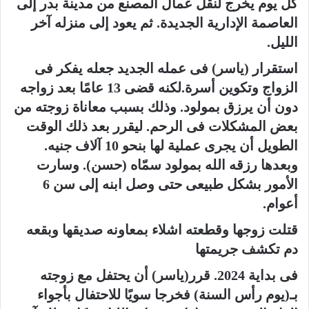
كل يوم يخرج لنقل عمال المصنع من مدينة بدر إلى
العاصمة الإدارية الجديدة. ثم يعود إلى منزله آخر
الليل.
استقرار (ياسر) فى عمله الجديد جعله يفكر فى
الزواج وتكوين أسرة.لكنه قضى 13 عامًا بعد زواجه
دون أن يرزق بمولود. وذلك بسبب معاناة زوجته من
بعض المشكلات فى الرحم. ليقرر بعد ذلك الوقت
الطويل أن يجرى عملية لها بنحو 10 آلاف جنيه.
وبعدها رزقه الله بمولود سمّاه (حسن). وسارت
الأمور بشكل طبيعى حتى وصل ابنه إلى سن 6
أعوام.
قتلت زوجها وقطعته اشلاء بمعاونه صديقها وبقعه
دم تكشف جريمتها
فى بداية 2024. قرر(ياسر) أن يحتفل مع زوجته
بـ(يوم رأس السنة) فخرجا سويًا للاحتفال بأجواء