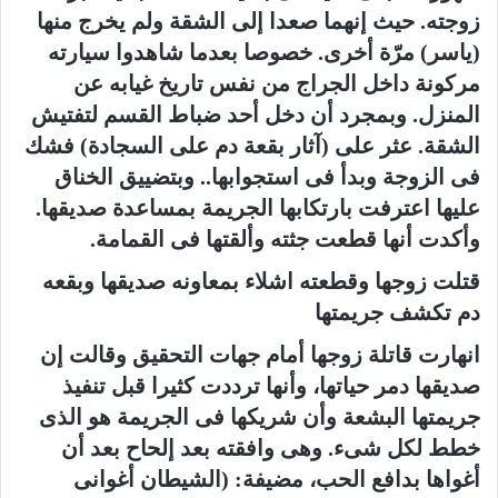
زوجته. حيث إنهما صعدا إلى الشقة ولم يخرج منها
(ياسر) مرّة أخرى. خصوصا بعدما شاهدوا سيارته
مركونة داخل الجراج من نفس تاريخ غيابه عن
المنزل. وبمجرد أن دخل أحد ضباط القسم لتفتيش
الشقة. عثر على (آثار بقعة دم على السجادة) فشك
فى الزوجة وبدأ فى استجوابها.. وبتضييق الخناق
عليها اعترفت بارتكابها الجريمة بمساعدة صديقها.
وأكدت أنها قطعت جثته وألقتها فى القمامة.
قتلت زوجها وقطعته اشلاء بمعاونه صديقها وبقعه
دم تكشف جريمتها
انهارت قاتلة زوجها أمام جهات التحقيق وقالت إن
صديقها دمر حياتها، وأنها ترددت كثيرا قبل تنفيذ
جريمتها البشعة وأن شريكها فى الجريمة هو الذى
خطط لكل شىء. وهى وافقته بعد إلحاح بعد أن
أغواها بدافع الحب، مضيفة: (الشيطان أغوانى