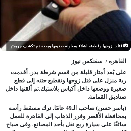
إ
ل
ك
ت
ر
و
ن
قتلت زوجها وقطعته اشلاء بمعاونه صديقها وبقعه دم تكشف جريمتها
ي
ا
القاهره / سفنكس نيوز
على بُعد أمتار قليلة من قسم شرطة بدر. أقدمت
ربة منزل على قتل زوجها وتقطيع جثته إلى قطع
صغيرة ووضعها داخل أكياس بلاستيك.ثم ألقتها داخل
صناديق القمامة.
(ياسر حسن) صاحب الـ49 عامًا. ترك مسقط رأسه
بمحافظة الأقصر وقرر الذهاب إلى القاهرة للعمل
سائقًا على سيارة ربع نقل بأحد المصانع. وفى صباح