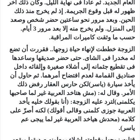
العام الجديد. ثم عادا فى نهاية الليل. وكان ذلك آخر
ظهور له قبل وقوع الجريمة. إذ لم يخرج منذ ذلك
الحين. وبعد مرور نحو ساعتين حضر شخص وصعد
إلى المنزل. ولم يخرج منه إلا بعد مرور 3 أيام.
حسب ما وثقت كاميرات المراقبة.
الزوجة خططت لإنهاء حياة زوجها.. فقررت أن تضع
له مخدرا فى الشاى. حتى حضر صديقها وساعدها
فى تقطيع جثمانه إلى أشلاء صغيرة وإلقائه داخل
صناديق القمامة لعدم افتضاح أمرهما. ثم حاول أن
يأخذ سيارة (ياسر)لكن حارس العقار رفض ذلك
الأمر. وقال له: (مش هتاخد العربية غير لما صاحبها
يكلمنى)لترد عليه الزوجة: (أنا بقولك خليه يأخد
العربية جوزى كلمنى وقالى أقولك) لكنه أصرّ على
كلامه (محدش هياخد العربية غير لما ييجى عم
ياسر).
قتلت زوجها وقطعته اشلاء بمعاونه صديقها وبقعه