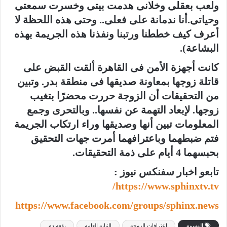
ولعب بعقلى وخلانى هدمت بيتى وخسرت سمعتى
وحياتى.أنا ندمانة على فعلى.. وحتى هذه اللحظة لا
أعرف كيف خططنا ورتبنا ونفذنا هذه الجريمة بهذه
البشاعة).
كانت أجهزة الأمن فى القاهرة ألقت القبض على
قاتلة زوجها بمعاونة صديقها فى منطقة بدر. وتبين
من التحقيقات أن الزوجة حررت محضرًا بتغيب
زوجها. لإبعاد التهمة عن نفسها.. وبالتحرى وجمع
المعلومات تبين أنها وصديقها وراء ارتكاب الجريمة
فتم ضبطهما وباعترافهما أمرت جهات التحقيق
بحبسهما 4 أيام على ذمة التحقيقات.
تابعو اخبار سفنكس نيوز :
https://www.sphinxtv.tv/
https://www.facebook.com/groups/sphinx.news
الوسوم
اعترافات الزوجه
النيابه العامه
بقعه دم