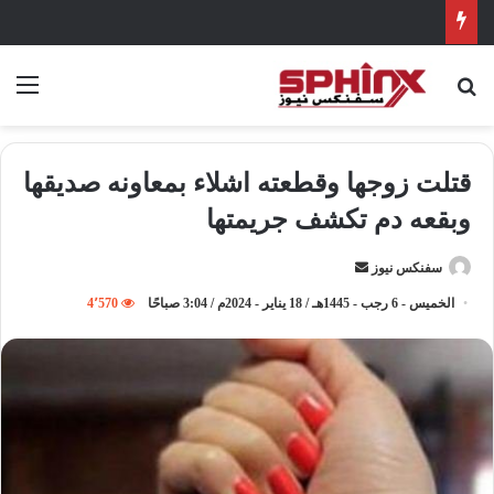
بحث عن
الق
قتلت زوجها وقطعته اشلاء بمعاونه صديقها
وبقعه دم تكشف جريمتها
سفنكس نيوز
أ
ر
الخميس - 6 رجب - 1445هـ / 18 يناير - 2024م / 3:04 صباحًا
4٬570
س
ل
ب
ر
ي
د
ا