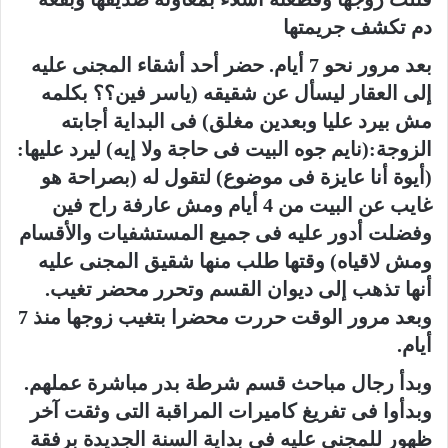
دم تكشف جريمتها
بعد مرور نحو 7 أيام. حضر أحد أشقاء المجنى عليه
إلى العقار ليسأل عن شقيقه (ياسر فين؟؟ بكلمه
مش بيرد عليا وبعدين مغلق) فى البداية أجابته
الزوجة:(نايم جوه البيت فى حاجة ولا إيه) ليرد عليها:
(أيوة أنا عايزة فى موضوع) لتقول له (بصراحة هو
غايب عن البيت من 4 أيام ومش عارفة راح فين
وفضلت أدور عليه فى جميع المستشفيات والأقسام
ومش لاقياه) وقتها طلب منها شقيق المجنى عليه
أنها تذهب إلى ديوان القسم وتحرر محضر تغيب.
وبعد مرور الوقت حررت محضرا بتغيب زوجها منذ 7
أيام.
وبدأ رجال مباحث قسم شرطة بدر مباشرة عملهم.
وبدأوا فى تفريغ كاميرات المراقبة التى وثقت آخر
ظهور للمجنى عليه فى بداية السنة الجديدة برفقة