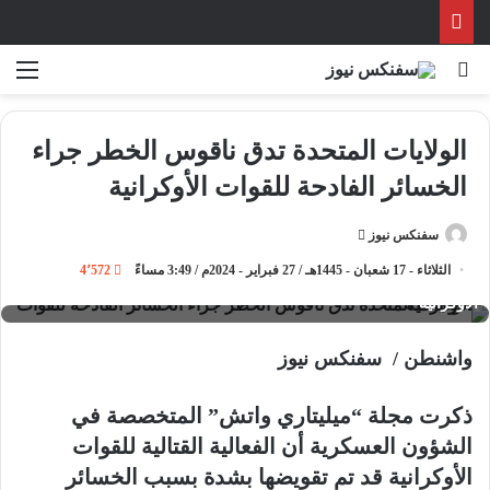
بحث عن
الق
الولايات المتحدة تدق ناقوس الخطر جراء
الخسائر الفادحة للقوات الأوكرانية
سفنكس نيوز
أ
ر
الثلاثاء - 17 شعبان - 1445هـ / 27 فبراير - 2024م / 3:49 مساءً
4٬572
الولايات المتحدة تدق ناقوس الخطر جراء الخسائر الفادحة للقوات
س
الأوكرانية
ل
ب
واشنطن / سفنكس نيوز
ر
ي
ذكرت مجلة “ميليتاري واتش” المتخصصة في
د
الشؤون العسكرية أن الفعالية القتالية للقوات
ا
إ
الأوكرانية قد تم تقويضها بشدة بسبب الخسائر