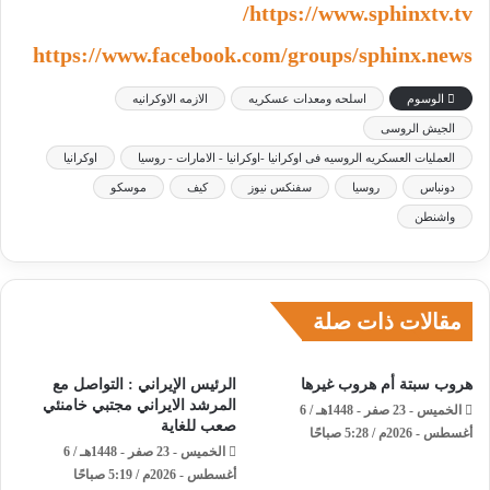
https://www.sphinxtv.tv/
https://www.facebook.com/groups/sphinx.news
الوسوم
اسلحه ومعدات عسكريه
الازمه الاوكرانيه
الجيش الروسى
العمليات العسكريه الروسيه فى اوكرانيا -اوكرانيا - الامارات - روسيا
اوكرانيا
دونباس
روسيا
سفنكس نيوز
كيف
موسكو
واشنطن
مقالات ذات صلة
هروب سبتة أم هروب غيرها
الرئيس الإيراني : التواصل مع
المرشد الايراني مجتبي خامنئي
الخميس - 23 صفر - 1448هـ / 6
صعب للغاية
أغسطس - 2026م / 5:28 صباحًا
الخميس - 23 صفر - 1448هـ / 6
أغسطس - 2026م / 5:19 صباحًا