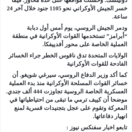
دونيتسك. وحسنت مواقعها على عدة محاور. فيما
خسر الجيش الأوكراني نحو 1105 جنود خلال آخر 24
ساعة.
ودمر الجيش الروسي، يوم أمس أول دبابة
“أبرامز” تستخدمها القوات الأوكرانية في منطقة
العملية الخاصة على محور أفدييفكا.
الولايات المتحدة تدق ناقوس الخطر جراء الخسائر
الفادحة للقوات الأوكرانية
كما أكد وزير الدفاع الروسي، سيرغي شويغو. أن
خسائر القوات المسلحة الأوكرانية منذ بدء العملية
العسكرية الخاصة الروسية تجاوزت 444 ألف جندي.
موضحا أن كييف ترمي ما تبقى من احتياطياتها في
المعركة وتقوم على عجل بتجنيدات قسرية لمنع
انهيار دفاعاتها.
تابعو اخبار سفنكس نيوز :