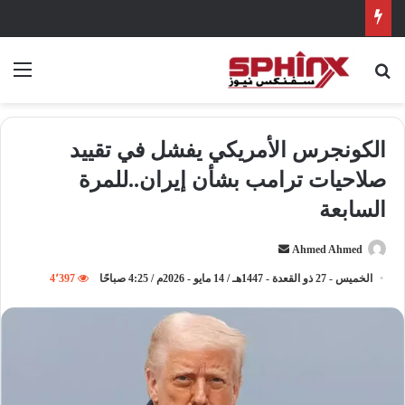
بحث عن
الق
الكونجرس الأمريكي يفشل في تقييد
صلاحيات ترامب بشأن إيران..للمرة
السابعة
Ahmed Ahmed
أ
ر
الخميس - 27 ذو القعدة - 1447هـ / 14 مايو - 2026م / 4:25 صباحًا
4٬397
س
ل
ب
ر
ي
د