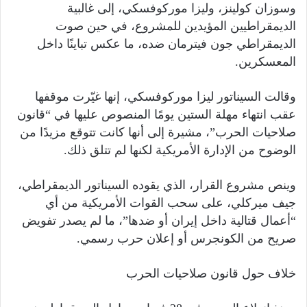
وسوزان كولينز، وليزا موركوفسكي، إلى غالبية
الديمقراطيين المؤيدين للمشروع، في حين صوت
الديمقراطي جون فيترمان ضده، ما عكس تباينًا داخل
المعسكرين.
وقالت السيناتور ليزا موركوفسكي، إنها غيّرت موقفها
عقب انتهاء مهلة الستين يومًا المنصوص عليها في “قانون
صلاحيات الحرب”، مشيرة إلى أنها كانت تتوقع مزيدًا من
الوضوح من الإدارة الأمريكية لكنها لم تتلق ذلك.
وينص مشروع القرار، الذي يقوده السيناتور الديمقراطي،
جيف ميركلي، على سحب القوات الأمريكية من أي
“أعمال قتالية داخل إيران أو ضدها”، ما لم يصدر تفويض
صريح من الكونجرس أو إعلان حرب رسمي.
خلاف حول قانون صلاحيات الحرب