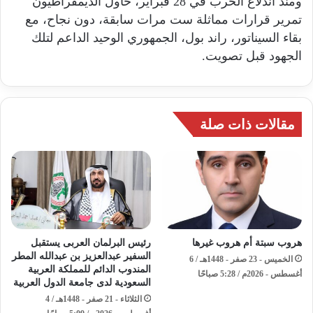
ومنذ اندلاع الحرب في 28 فبراير، حاول الديمقراطيون
تمرير قرارات مماثلة ست مرات سابقة، دون نجاح، مع
بقاء السيناتور، راند بول، الجمهوري الوحيد الداعم لتلك
الجهود قبل تصويت.
مقالات ذات صلة
هروب سبتة أم هروب غيرها
رئيس البرلمان العربى يستقبل
السفير عبدالعزيز بن عبدالله المطر
الخميس - 23 صفر - 1448هـ / 6
المندوب الدائم للمملكة العربية
أغسطس - 2026م / 5:28 صباحًا
السعودية لدى جامعة الدول العربية
الثلاثاء - 21 صفر - 1448هـ / 4