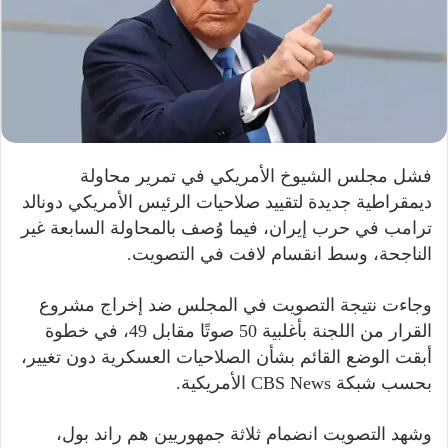
ا
إ
ل
ك
ت
ر
و
فشل مجلس الشيوخ الأمريكي في تمرير محاولة
ن
ديمقراطية جديدة لتقييد صلاحيات الرئيس الأمريكي دونالد
ي
ترامب في حرب إيران، فيما وُصف بالمحاولة السابعة غير
ا
الناجحة، وسط انقسام لافت في التصويت.
وجاءت نتيجة التصويت في المجلس ضد إخراج مشروع
القرار من اللجنة بأغلبية 50 صوتًا مقابل 49، في خطوة
أبقت الوضع القائم بشأن الصلاحيات العسكرية دون تغيير،
بحسب شبكة CBS News الأمريكية.
وشهد التصويت انضمام ثلاثة جمهوريين هم راند بول،