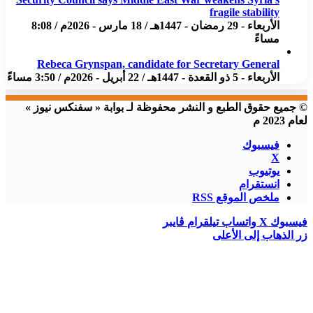
fragile stability
الأربعاء - 29 رمضان - 1447هـ / 18 مارس - 2026م / 8:08
مساءً
Rebeca Grynspan, candidate for Secretary General
الأربعاء - 5 ذو القعدة - 1447هـ / 22 أبريل - 2026م / 3:50 مساءً
© جميع حقوق الطبع و النشر محفوظة لـ بوابة « سفنكس نيوز »
لعام 2023 م
فيسبوك
X
يوتيوب
انستقرام
ملخص الموقع RSS
فيسبوك
X
واتساب
تيلقرام
ڤايبر
زر الذهاب إلى الأعلى